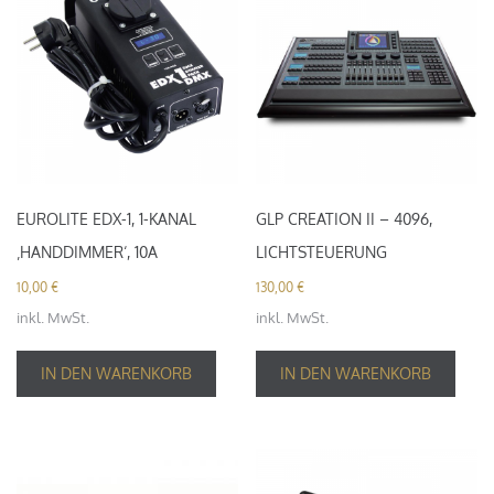
EUROLITE EDX-1, 1-KANAL
GLP CREATION II – 4096,
‚HANDDIMMER‘, 10A
LICHTSTEUERUNG
10,00
€
130,00
€
inkl. MwSt.
inkl. MwSt.
IN DEN WARENKORB
IN DEN WARENKORB