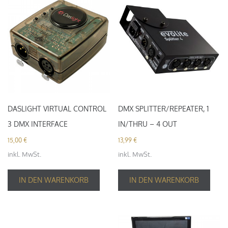
DASLIGHT VIRTUAL CONTROL
DMX SPLITTER/REPEATER, 1
3 DMX INTERFACE
IN/THRU – 4 OUT
15,00
€
13,99
€
inkl. MwSt.
inkl. MwSt.
IN DEN WARENKORB
IN DEN WARENKORB