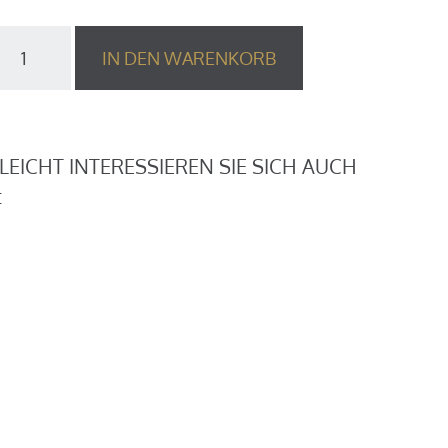
KG
IN DEN WARENKORB
rumkit
Schlagzeugmikrofonset)
enge
LLEICHT INTERESSIEREN SIE SICH AUCH
: