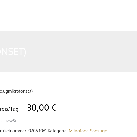
NSET)
zeugmikrofonset)
30,00 €
reis/Tag:
nkl. MwSt.
rtikelnummer:
07064061
Kategorie:
Mikrofone Sonstige