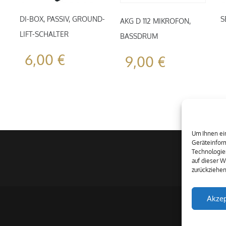
DI-BOX, PASSIV, GROUND-
S
AKG D 112 MIKROFON,
LIFT-SCHALTER
BASSDRUM
6,00
€
9,00
€
Um Ihnen ein
Geräteinform
Technologie
auf dieser W
zurückziehe
Akzep