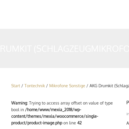
DRUMKIT (SCHLAGZEUGMIKROFO
Start
/
Tontechnik
/
Mikrofone Sonstige
/ AKG Drumkit (Schlag
P
Warning
: Trying to access array offset on value of type
bool in
/home/www/mexia_2018/wp-
i
content/themes/mexia/woocommerce/single-
product/product-image.php
on line
42
A