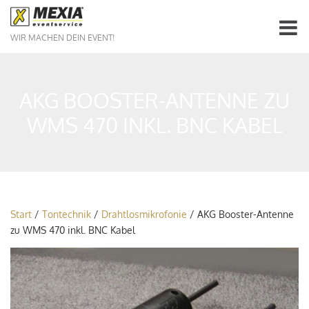
WIR MACHEN DEIN EVENT!
AKG BOOSTER-ANTENNE ZU
WMS 470 INKL. BNC KABEL
Start
/
Tontechnik
/
Drahtlosmikrofonie
/ AKG Booster-Antenne
zu WMS 470 inkl. BNC Kabel