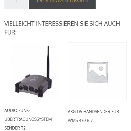
IN DEN WARENKORB
Booster-
Antenne
zu
WMS
VIELLEICHT INTERESSIEREN SIE SICH AUCH
470
FÜR:
inkl.
BNC
Kabel
Menge
AUDIO FUNK-
AKG D5 HANDSENDER FÜR
ÜBERTRAGUNGSSYSTEM
WMS 470 B 7
SENDER T2