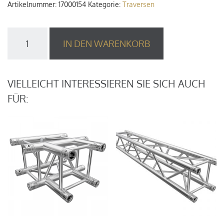
Artikelnummer:
17000154
Kategorie:
Traversen
ALUTRUSS
IN DEN WARENKORB
QUADLOCK
TQ390
-
5
VIELLEICHT INTERESSIEREN SIE SICH AUCH
m
FÜR:
Menge