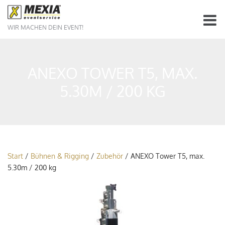
WIR MACHEN DEIN EVENT!
ANEXO TOWER T5, MAX.
5.30M / 200 KG
Start
/
Bühnen & Rigging
/
Zubehör
/ ANEXO Tower T5, max.
5.30m / 200 kg