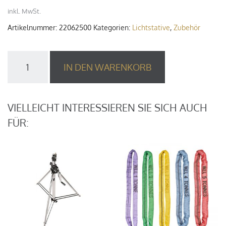
inkl. MwSt.
Artikelnummer:
22062500
Kategorien:
Lichtstative
,
Zubehör
ANEXO
IN DEN WARENKORB
Tower
T5,
max.
5.30m
VIELLEICHT INTERESSIEREN SIE SICH AUCH
/
FÜR:
200
kg
Menge