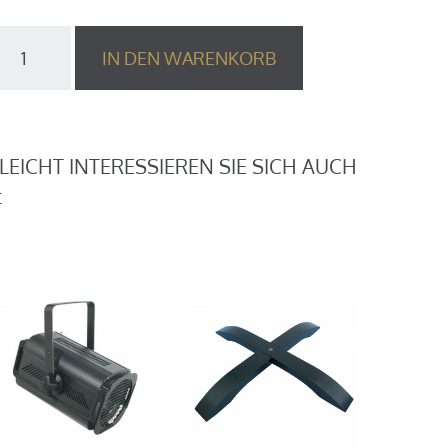
linder,
IN DEN WARENKORB
-
ach,
x
50W/PAR36
enge
LLEICHT INTERESSIEREN SIE SICH AUCH
: