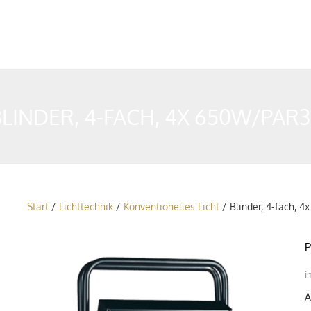
LINDER, 4-FACH, 4X 650W/PAR
Start
/
Lichttechnik
/
Konventionelles Licht
/ Blinder, 4-fach, 
P
i
A