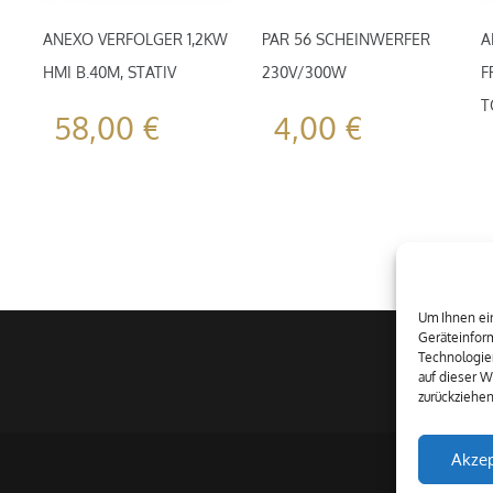
ANEXO VERFOLGER 1,2KW
PAR 56 SCHEINWERFER
A
HMI B.40M, STATIV
230V/300W
F
T
58,00
€
4,00
€
Um Ihnen ein
Geräteinform
Technologie
auf dieser W
zurückziehe
Akzep