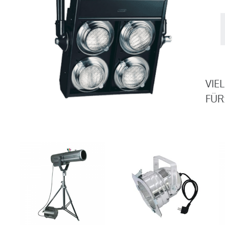
B
4
f
4
6
M
VIE
FÜR