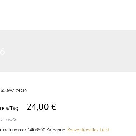
36
4x 650W/PAR36
24,00 €
reis/Tag:
nkl. MwSt.
rtikelnummer:
14108500
Kategorie:
Konventionelles Licht