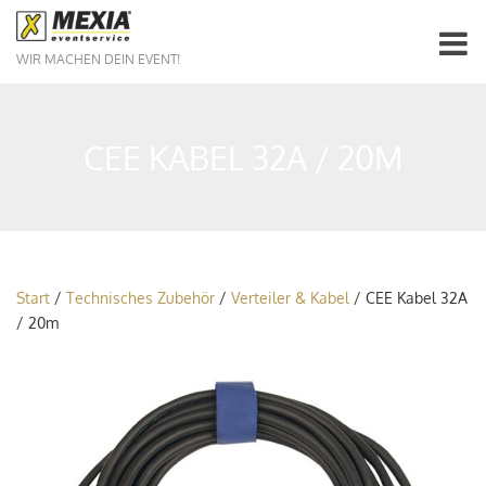
WIR MACHEN DEIN EVENT!
CEE KABEL 32A / 20M
Start
/
Technisches Zubehör
/
Verteiler & Kabel
/ CEE Kabel 32A
/ 20m