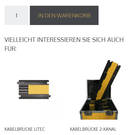
CEE
IN DEN WARENKORB
Kabel
32A
/
20m
VIELLEICHT INTERESSIEREN SIE SICH AUCH
Menge
FÜR:
KABELBRÜCKE LITEC
KABELBRÜCKE 2-KANAL