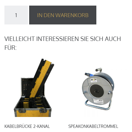
CEE
IN DEN WARENKORB
Kabel
63A
/
6m
VIELLEICHT INTERESSIEREN SIE SICH AUCH
Menge
FÜR:
KABELBRÜCKE 2-KANAL
SPEAKONKABELTROMMEL