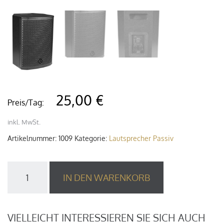
25,00 €
Preis/Tag:
inkl. MwSt.
Artikelnummer:
1009
Kategorie:
Lautsprecher Passiv
WD
IN DEN WARENKORB
Pro
GPL-
8,
8"
VIELLEICHT INTERESSIEREN SIE SICH AUCH