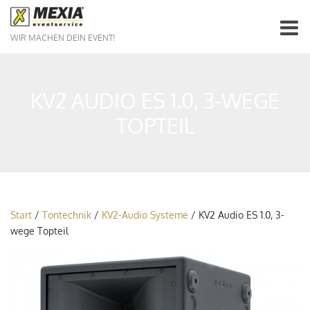
WIR MACHEN DEIN EVENT!
KV2 AUDIO ES 1.0, 3-WEGE
TOPTEIL
Start
/
Tontechnik
/
KV2-Audio Systeme
/ KV2 Audio ES 1.0, 3-
wege Topteil