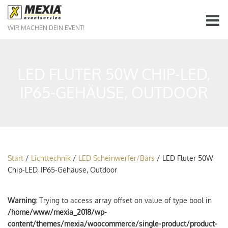
WIR MACHEN DEIN EVENT!
LED FLUTER 50W CHIP-LED,
IP65-GEHÄUSE, OUTDOOR
Start
/
Lichttechnik
/
LED Scheinwerfer/Bars
/ LED Fluter 50W
Chip-LED, IP65-Gehäuse, Outdoor
Warning
: Trying to access array offset on value of type bool in
/home/www/mexia_2018/wp-
content/themes/mexia/woocommerce/single-product/product-