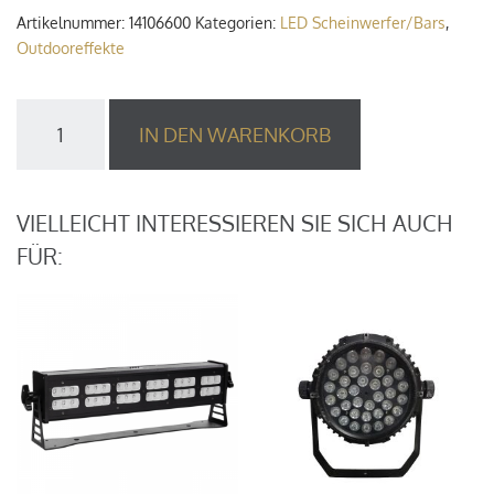
Artikelnummer:
14106600
Kategorien:
LED Scheinwerfer/Bars
,
Outdooreffekte
LED
IN DEN WARENKORB
Fluter
50W
Chip-
LED,
VIELLEICHT INTERESSIEREN SIE SICH AUCH
IP65-
FÜR:
Gehäuse,
Outdoor
Menge