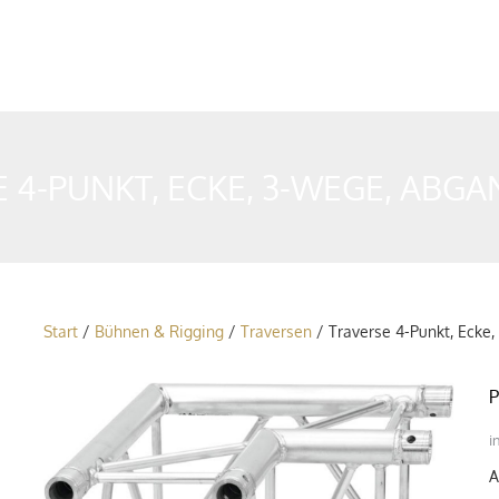
 4-PUNKT, ECKE, 3-WEGE, ABG
Start
/
Bühnen & Rigging
/
Traversen
/ Traverse 4-Punkt, Ecke
P
i
A