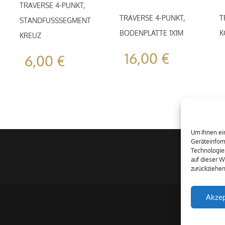
TRAVERSE 4-PUNKT,
TRAVERSE 4-PUNKT,
T
STANDFUSSSEGMENT K
BODENPLATTE 1X1M
K
REUZ
16,00
€
6,00
€
Um Ihnen ein
Geräteinform
Technologie
auf dieser W
zurückziehe
Akzep