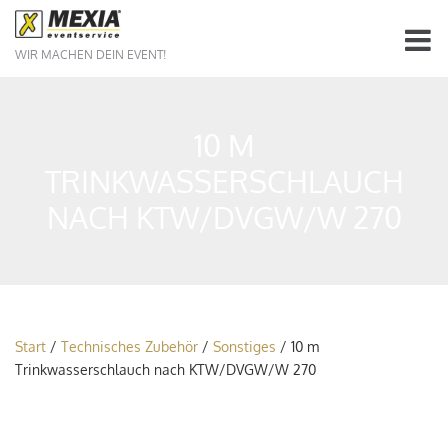
WIR MACHEN DEIN EVENT!
10 M
TRINKWASSERSCHLAUCH
NACH KTW/DVGW/W 270
Start
/
Technisches Zubehör
/
Sonstiges
/ 10 m
Trinkwasserschlauch nach KTW/DVGW/W 270