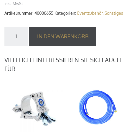
inkl. MwSt.
Artikelnummer:
40000655
Kategorien:
Eventzubehör
,
Sonstiges
10
IN DEN WARENKORB
m
Trinkwasserschlauch
nach
KTW/DVGW/W
VIELLEICHT INTERESSIEREN SIE SICH AUCH
270
FÜR:
Menge