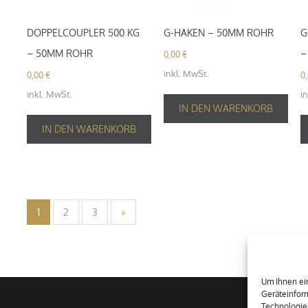
DOPPELCOUPLER 500 KG
G-HAKEN – 50MM ROHR
G
– 50MM ROHR
–
0,00
€
inkl. MwSt.
0,00
€
0
inkl. MwSt.
i
IN DEN WARENKORB
IN DEN WARENKORB
1
2
3
»
Um Ihnen ein
Geräteinform
Technologie