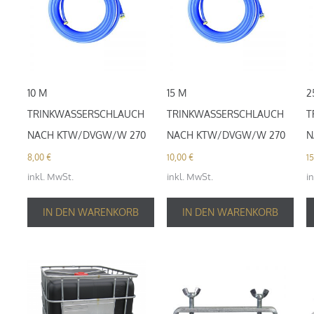
10 M
15 M
2
TRINKWASSERSCHLAUCH
TRINKWASSERSCHLAUCH
T
NACH KTW/DVGW/W 270
NACH KTW/DVGW/W 270
N
8,00
€
10,00
€
1
inkl. MwSt.
inkl. MwSt.
i
IN DEN WARENKORB
IN DEN WARENKORB