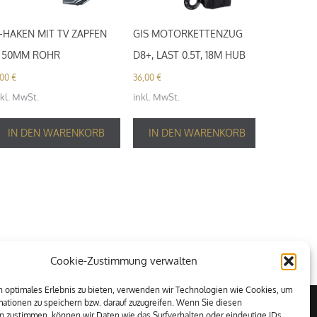
-HAKEN MIT TV ZAPFEN
GIS MOTORKETTENZUG
 50MM ROHR
D8+, LAST 0.5T, 18M HUB
,00
€
36,00
€
nkl. MwSt.
inkl. MwSt.
IN DEN WARENKORB
IN DEN WARENKORB
Cookie-Zustimmung verwalten
 optimales Erlebnis zu bieten, verwenden wir Technologien wie Cookies, um
ationen zu speichern bzw. darauf zuzugreifen. Wenn Sie diesen
n zustimmen, können wir Daten wie das Surfverhalten oder eindeutige IDs