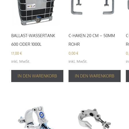
BALLAST-WASSERTANK
C-HAKEN 20 CM – 50MM
C
600 ODER 1000L
ROHR
R
17,00
€
0,00
€
0
inkl. MwSt.
inkl. MwSt.
i
IN DEN WARENKORB
IN DEN WARENKORB