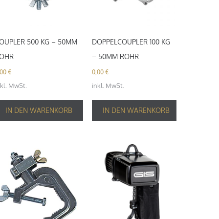
OUPLER 500 KG – 50MM
DOPPELCOUPLER 100 KG
OHR
– 50MM ROHR
,00
€
0,00
€
nkl. MwSt.
inkl. MwSt.
IN DEN WARENKORB
IN DEN WARENKORB