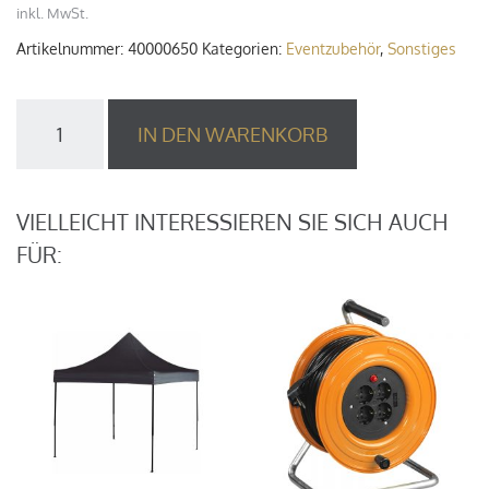
inkl. MwSt.
Artikelnummer:
40000650
Kategorien:
Eventzubehör
,
Sonstiges
8
IN DEN WARENKORB
m
Trinkwasserschlauch
nach
KTW/DVGW/W
VIELLEICHT INTERESSIEREN SIE SICH AUCH
270
FÜR:
Menge