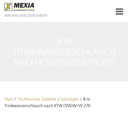
WIR MACHEN DEIN EVENT!
8 M
TRINKWASSERSCHLAUCH
NACH KTW/DVGW/W 270
Start
/
Technisches Zubehör
/
Sonstiges
/ 8 m
Trinkwasserschlauch nach KTW/DVGW/W 270