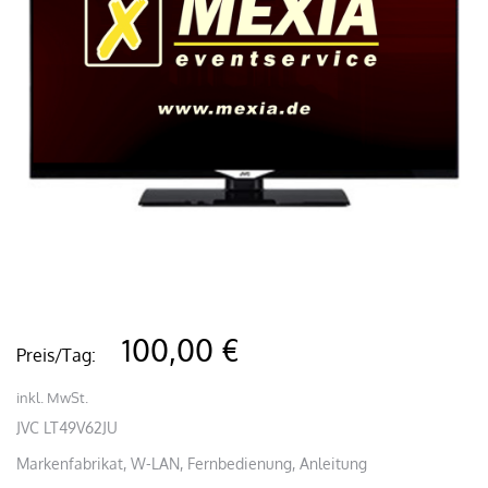
100,00 €
Preis/Tag:
inkl. MwSt.
JVC LT49V62JU
Markenfabrikat, W-LAN, Fernbedienung, Anleitung