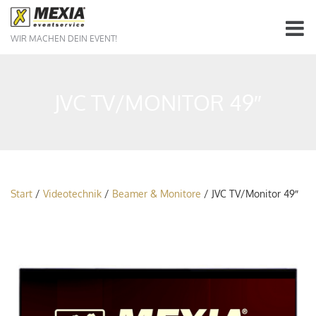
WIR MACHEN DEIN EVENT!
JVC TV/MONITOR 49″
Start
/
Videotechnik
/
Beamer & Monitore
/ JVC TV/Monitor 49″