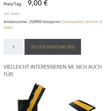
9,00 €
Preis/Tag:
inkl. MwSt.
Artikelnummer:
21281901
Kategorien:
Eventzubehör
,
Verteiler &
Kabel
Kabelbrücke
IN DEN WARENKORB
2-
Kanal
1m
Menge
VIELLEICHT INTERESSIEREN SIE SICH AUCH
FÜR: