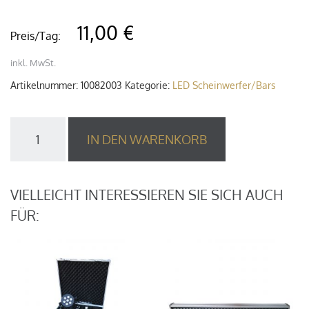
11,00 €
Preis/Tag:
inkl. MwSt.
Artikelnummer:
10082003
Kategorie:
LED Scheinwerfer/Bars
LED
IN DEN WARENKORB
PAR
Scheinwerfer
RGBW
12x10W
VIELLEICHT INTERESSIEREN SIE SICH AUCH
Menge
FÜR: