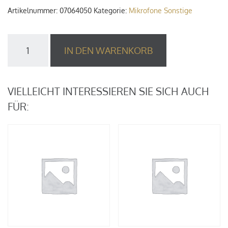
Artikelnummer:
07064050
Kategorie:
Mikrofone Sonstige
Mikrofon,
IN DEN WARENKORB
AKG
D40
Instrumental,
m.
VIELLEICHT INTERESSIEREN SIE SICH AUCH
Clip
FÜR:
Menge