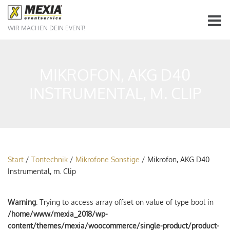
WIR MACHEN DEIN EVENT!
MIKROFON, AKG D40
INSTRUMENTAL, M. CLIP
Start
/
Tontechnik
/
Mikrofone Sonstige
/ Mikrofon, AKG D40
Instrumental, m. Clip
Warning
: Trying to access array offset on value of type bool in
/home/www/mexia_2018/wp-
content/themes/mexia/woocommerce/single-product/product-