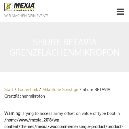
WIR MACHEN DEIN EVENT!
SHURE BETA91A
GRENZFLÄCHENMIKROFON
Start
/
Tontechnik
/
Mikrofone Sonstige
/ Shure BETA91A
Grenzflächenmikrofon
Warning
: Trying to access array offset on value of type bool in
/home/www/mexia_2018/wp-
content/themes/mexia/woocommerce/single-product/product-