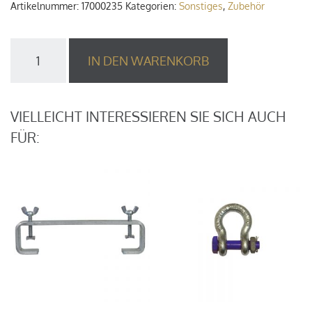
Artikelnummer:
17000235
Kategorien:
Sonstiges
,
Zubehör
Stahlseil
IN DEN WARENKORB
gekauscht,
1m
1
Tonne
VIELLEICHT INTERESSIEREN SIE SICH AUCH
Menge
FÜR: